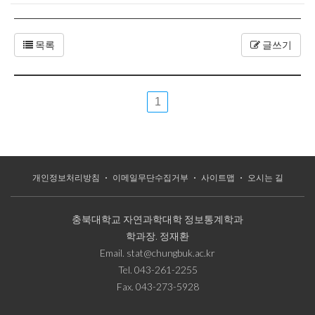
목록
글쓰기
1
개인정보처리방침
이메일무단수집거부
사이트맵
오시는 길
충북대학교 자연과학대학 정보통계학과
학과장.
정재환
Email.
stat@chungbuk.ac.kr
Tel.
043-261-2255
Fax.
043-273-5928