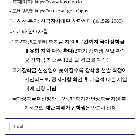
-
홈페이지
: https://www.kosaf.go.kr
-
모바일앱
: https://mo.kosaf.go.kr/apps
마
.
신청 문의
:
한국장학재단 상담센터
(
☏
1599-2000)
바
.
기타 안내사항
- 2022
학년도부터 학자금 지원
9
구간까지 국가장학금
Ⅱ
유형 지원 대상 확대
(2
학기 장학생 선발 확정
및 장학금 지급은
12
월 말 경으로 예상
)
-
국가장학금 신청일이 늦어질수록 장학생 선발 확정이
지연되므로
,
공지사항 확인 후 가급적 빠른 시일
내에 신청 바람
-
국가장학금 미신청자는
’23
년
2
학기 재난장학금 지원 불
가하므로
,
재난 피해가구 학생
은 반드시 신청
목록