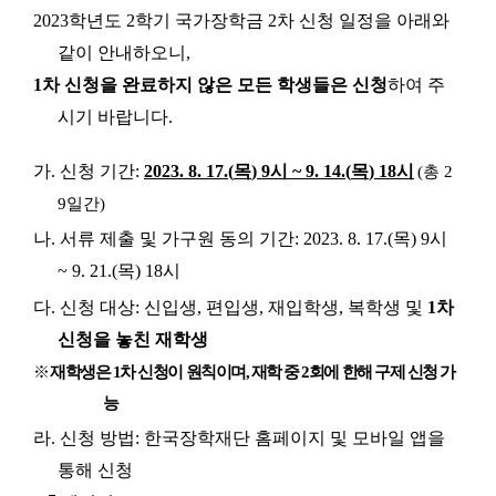
2023
학년도
2
학기 국가장학금
2
차 신청 일정을 아래와
같이 안내하오니
,
1
차 신청을 완료하지 않은 모든 학생들은 신청
하여 주
시기 바랍니다
.
가
.
신청 기간
:
2023. 8. 17.(
목
) 9
시
~ 9. 14.(
목
) 18
시
(
총
2
9
일간
)
나
.
서류 제출 및 가구원 동의 기간
: 2023. 8. 17.(
목
) 9
시
~ 9. 21.(
목
) 18
시
다
.
신청 대상
:
신입생
,
편입생
,
재입학생
,
복학생 및
1
차
신청을 놓친 재학생
※
재학생은
1
차 신청이 원칙이며
,
재학 중
2
회에 한해 구제 신청 가
능
라
.
신청 방법
:
한국장학재단 홈페이지 및 모바일 앱을
통해 신청